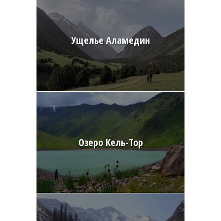
Ущелье Аламедин
Озеро Кель-Тор