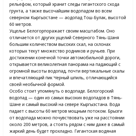
рельефом, который хранит следы гигантского схода
грунта, а также высочайшим водопадом во всем
северном Кыргызстане — аодопад Тош-Булак, высотой
60 метров.
Ущелье Белогорпоражает своим масштабом. Оно
отличается от других ущелий Северного Тянь-Шаня
большим количеством высоких скал, на склонах
которых текут множество родников и ручьев. При
достижении конечной точки автомобильной дороги,
открывается великолепная панорама на падающий с
огромной высоты водопад, почти вертикальные скалы
и впечатляющий пик Черный шпиль, отличающийся
своей необычной формой.
Особо стоит упомянуть о водопаде. Белогорский
водопад — один из самых высоких водопадов в Тянь-
Шане и самый высокий на севере Кыргызстана. Вода
падает с высоты 60 метров мощным потоком. Брызги
от водопада можно почувствовать уже на расстоянии
около 200 метров, а стоять рядом с ним даже в самый
жаркий день будет прохладно. Гигантская водяная