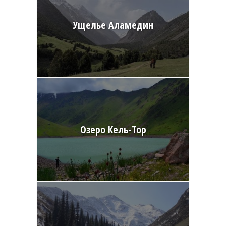
Ущелье Аламедин
Озеро Кель-Тор