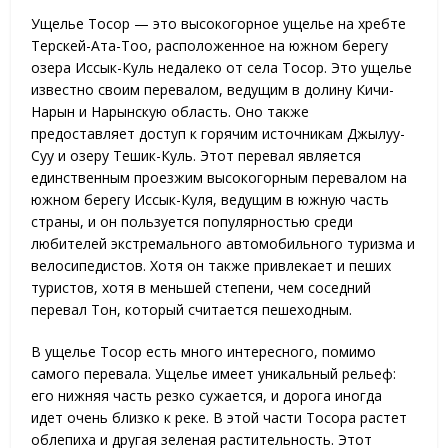
Ущелье Тосор — это высокогорное ущелье на хребте
Терскей-Ата-Тоо, расположенное на южном берегу
озера Иссык-Куль недалеко от села Тосор. Это ущелье
известно своим перевалом, ведущим в долину Кичи-
Нарын и Нарынскую область. Оно также
предоставляет доступ к горячим источникам Джылуу-
Суу и озеру Тешик-Куль. Этот перевал является
единственным проезжим высокогорным перевалом на
южном берегу Иссык-Куля, ведущим в южную часть
страны, и он пользуется популярностью среди
любителей экстремального автомобильного туризма и
велосипедистов. Хотя он также привлекает и пеших
туристов, хотя в меньшей степени, чем соседний
перевал Тон, который считается пешеходным.
В ущелье Тосор есть много интересного, помимо
самого перевала. Ущелье имеет уникальный рельеф:
его нижняя часть резко сужается, и дорога иногда
идет очень близко к реке. В этой части Тосора растет
облепиха и другая зеленая растительность. Этот